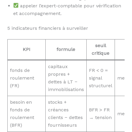
appeler l’expert-comptable pour vérification
et accompagnement.
5 indicateurs financiers à surveiller
seuil
KPI
formule
critique
capitaux
fonds de
FR < 0 =
propres +
roulement
signal
mensu
dettes à LT −
(FR)
structurel
immobilisations
besoin en
stocks +
fonds de
créances
BFR > FR
mensu
roulement
clients − dettes
→ tension
(BFR)
fournisseurs