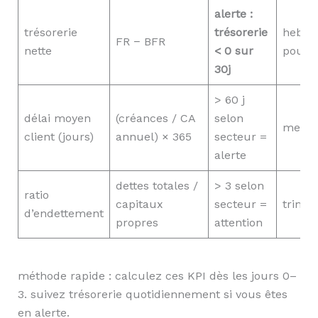
alerte :
trésorerie
trésorerie
hebdo
FR − BFR
nette
< 0 sur
pour 3
30j
> 60 j
délai moyen
(créances / CA
selon
mensu
client (jours)
annuel) × 365
secteur =
alerte
dettes totales /
> 3 selon
ratio
capitaux
secteur =
trimes
d’endettement
propres
attention
méthode rapide : calculez ces KPI dès les jours 0–
3. suivez trésorerie quotidiennement si vous êtes
en alerte.