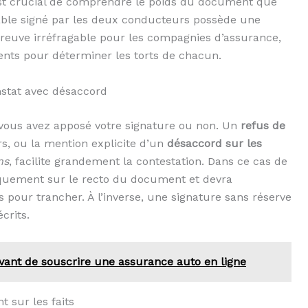
est crucial de comprendre le poids du document que
able signé par les deux conducteurs possède une
de preuve irréfragable pour les compagnies d’assurance,
ents pour déterminer les torts de chacun.
nstat avec désaccord
 vous avez apposé votre signature ou non. Un
refus de
s, ou la mention explicite d’un
désaccord sur les
ns
, facilite grandement la contestation. Dans ce cas de
niquement sur le recto du document et devra
 pour trancher. À l’inverse, une signature sans réserve
crits.
 avant de souscrire une assurance auto en ligne
 sur les faits